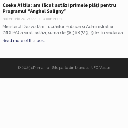
Cseke Attila: am făcut astăzi primele plăți pentru
Programul ”Anghel Saligny”
noiembrie 20, 2022
0 comment
Ministerul Dezvoltării, Lucrărilor Publice și Administrației
(MDLPA) a virat, astăzi, suma de 58.368.729,19 lei, în vederea...
Read more of this post
© 2025
ePrimar.ro
- Site parte din brandul
INFO Vaslui
.