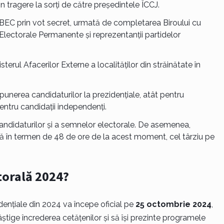
n tragere la sorți de către președintele ÎCCJ.
 BEC prin vot secret, urmată de completarea Biroului cu
i Electorale Permanente și reprezentanții partidelor
sterul Afacerilor Externe a localităților din străinătate în
punerea candidaturilor la prezidențiale, atât pentru
 pentru candidații independenți.
candidaturilor și a semnelor electorale. De asemenea,
ită în termen de 48 de ore de la acest moment, cel târziu pe
torală 2024?
ențiale din 2024 va începe oficial pe
25 octombrie 2024
,
âștige încrederea cetățenilor și să își prezinte programele