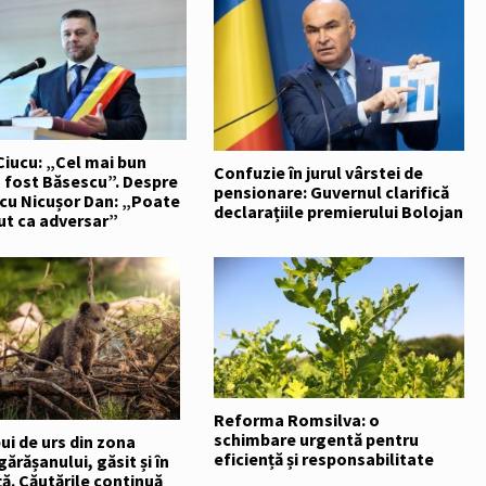
Ciucu: „Cel mai bun
Confuzie în jurul vârstei de
 fost Băsescu”. Despre
pensionare: Guvernul clarifică
 cu Nicușor Dan: „Poate
declarațiile premierului Bolojan
ut ca adversar”
Reforma Romsilva: o
schimbare urgentă pentru
ui de urs din zona
eficiență și responsabilitate
ărășanului, găsit și în
ă. Căutările continuă