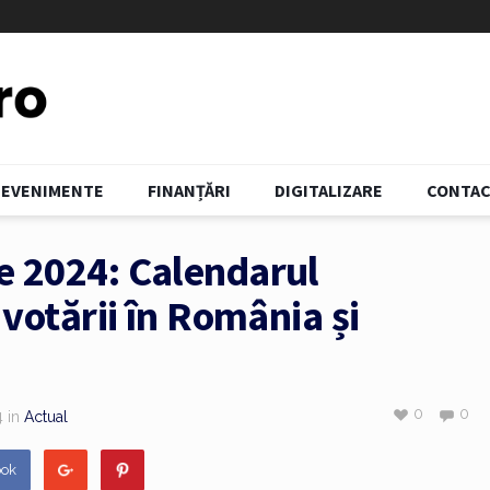
EVENIMENTE
FINANȚĂRI
DIGITALIZARE
CONTA
le 2024: Calendarul
e votării în România și
0
0
4
in
Actual
ook