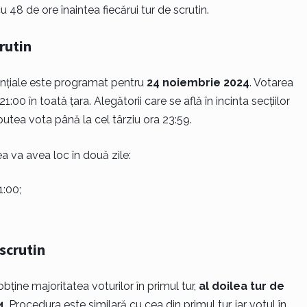
48 de ore înaintea fiecărui tur de scrutin.
crutin
ențiale este programat pentru
24 noiembrie 2024
. Votarea
1:00 în toată țara. Alegătorii care se află în incinta secțiilor
putea vota până la cel târziu ora 23:59.
a va avea loc în două zile:
1:00;
 scrutin
obține majoritatea voturilor în primul tur,
al doilea tur de
4
. Procedura este similară cu cea din primul tur, iar votul în