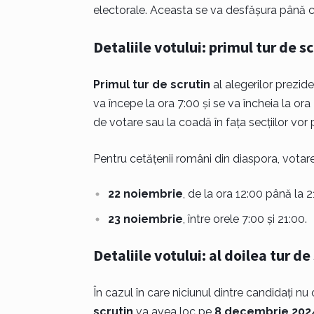
electorale. Aceasta se va desfășura până cu 
Detaliile votului: primul tur de s
Primul tur de scrutin
al alegerilor prezid
va începe la ora 7:00 și se va încheia la ora 2
de votare sau la coadă în fața secțiilor vor 
Pentru cetățenii români din diaspora, votare
22 noiembrie
, de la ora 12:00 până la 2
23 noiembrie
, între orele 7:00 și 21:00.
Detaliile votului: al doilea tur de
În cazul în care niciunul dintre candidați nu 
scrutin
va avea loc pe
8 decembrie 202