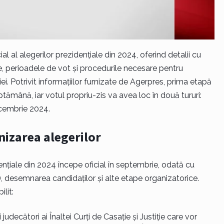
al al alegerilor prezidențiale din 2024, oferind detalii cu
e, perioadele de vot și procedurile necesare pentru
. Potrivit informațiilor furnizate de Agerpres, prima etapă
tămână, iar votul propriu-zis va avea loc în două tururi:
ecembrie 2024.
nizarea alegerilor
ențiale din 2024 începe oficial în septembrie, odată cu
), desemnarea candidaților și alte etape organizatorice.
lit:
judecători ai Înaltei Curți de Casație și Justiție care vor