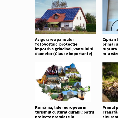
Asigurarea panoului
Ciprian 
fotovoltaic: protectie
primar a
impotriva grindinei, vantului si
ruptura
daunelor (Clause importante)
m-a văz
România, lider european în
Primul p
turismul cultural durabil: patru
Transfăg
proiecte premiate la
siguranț