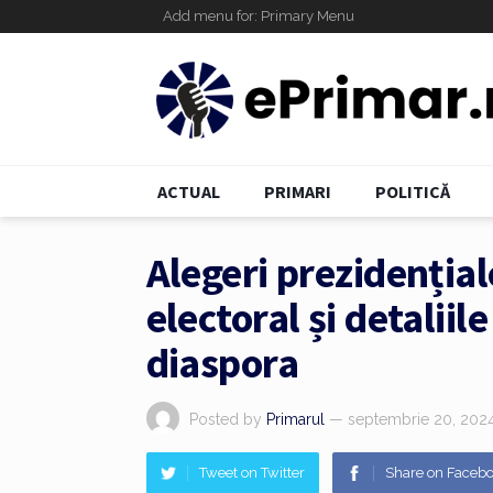
Add menu for: Primary Menu
ACTUAL
PRIMARI
POLITICĂ
Alegeri prezidenția
electoral și detaliil
diaspora
Posted by
Primarul
— septembrie 20, 202
Tweet on Twitter
Share on Faceb