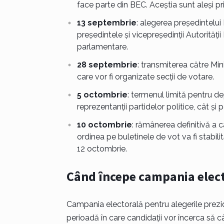
face parte din BEC. Aceștia sunt aleși pri
13 septembrie
: alegerea președintelui
președintele și vicepreședinții Autorități
parlamentare.
28 septembrie
: transmiterea către Mini
care vor fi organizate secții de votare.
5 octombrie
: termenul limită pentru de
reprezentanții partidelor politice, cât și
10 octombrie
: rămânerea definitivă a 
ordinea pe buletinele de vot va fi stabil
12 octombrie.
Când începe campania elec
Campania electorală pentru alegerile prezid
perioadă în care candidații vor încerca să c