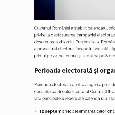
Guvernul României a stabilit calendarul ofici
privire la desfășurarea campaniei electoral
desemnarea viitorului Președinte al României
a procesului electoral începe în această săp
primul pe 24 noiembrie și al doilea pe 8 d
Perioada electorală și orga
Perioada electorală pentru alegerile prezid
constituirea Biroului Electoral Central (BEC
Iată principalele repere ale calendarului stabi
12 septembrie
: desemnarea celor cinci 