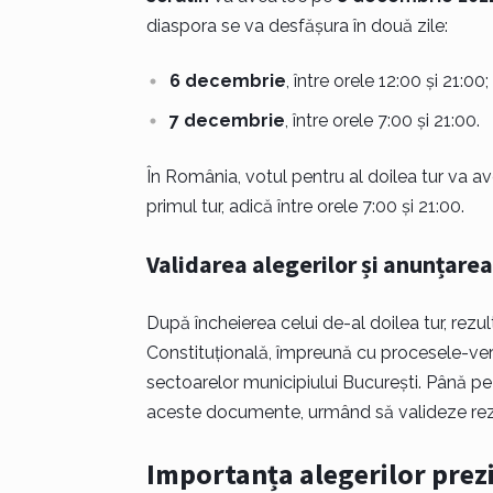
diaspora se va desfășura în două zile:
6 decembrie
, între orele 12:00 și 21:00;
7 decembrie
, între orele 7:00 și 21:00.
În România, votul pentru al doilea tur va a
primul tur, adică între orele 7:00 și 21:00.
Validarea alegerilor și anunțarea
După încheierea celui de-al doilea tur, rezu
Constituțională, împreună cu procesele-verb
sectoarelor municipiului București. Până p
aceste documente, urmând să valideze rezult
Importanța alegerilor prez