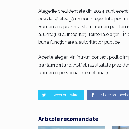
Alegerile prezidențiale din 2024 sunt esenția
ocazia să aleagă un nou președinte pentru u
României reprezintă statul român pe plan int
al unității și al integrității teritoriale a țări
buna funcționare a autorităților publice.
Aceste alegeri vin într-un context politic i
parlamentare
. Astfel, rezultatele preziden
României pe scena internațională.
Tweet on Twitter
Share on Faceb
Articole recomandate