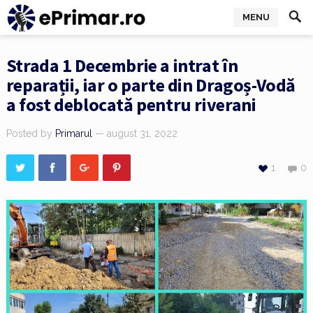
MENU
Strada 1 Decembrie a intrat în
reparații, iar o parte din Dragoș-Vodă
a fost deblocată pentru riverani
Posted by
Primarul
— august 31, 2022
1
0