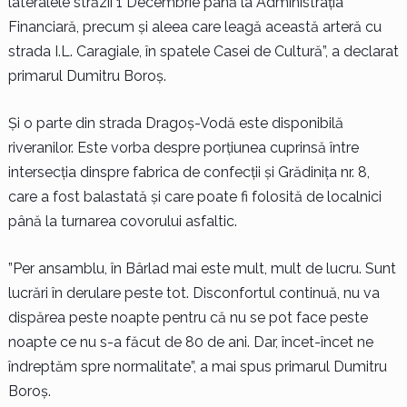
lateralele străzii 1 Decembrie până la Administrația
Financiară, precum și aleea care leagă această arteră cu
strada I.L. Caragiale, în spatele Casei de Cultură”, a declarat
primarul Dumitru Boroș.
Și o parte din strada Dragoș-Vodă este disponibilă
riveranilor. Este vorba despre porțiunea cuprinsă între
intersecția dinspre fabrica de confecții și Grădinița nr. 8,
care a fost balastată și care poate fi folosită de localnici
până la turnarea covorului asfaltic.
”Per ansamblu, în Bârlad mai este mult, mult de lucru. Sunt
lucrări în derulare peste tot. Disconfortul continuă, nu va
dispărea peste noapte pentru că nu se pot face peste
noapte ce nu s-a făcut de 80 de ani. Dar, încet-încet ne
îndreptăm spre normalitate”, a mai spus primarul Dumitru
Boroș.