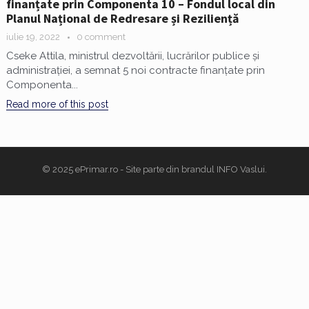
finanțate prin Componenta 10 – Fondul local din
Planul Național de Redresare și Reziliență
iulie 19, 2022
0 comment
Cseke Attila, ministrul dezvoltării, lucrărilor publice și
administrației, a semnat 5 noi contracte finanțate prin
Componenta...
Read more of this post
© 2025
ePrimar.ro
- Site parte din brandul
INFO Vaslui
.