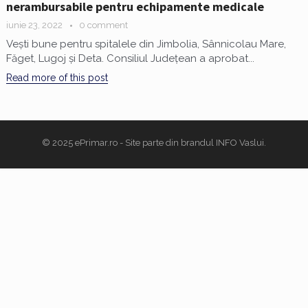
nerambursabile pentru echipamente medicale
iunie 23, 2022
0 comment
Vești bune pentru spitalele din Jimbolia, Sânnicolau Mare,
Făget, Lugoj și Deta. Consiliul Județean a aprobat...
Read more of this post
© 2025
ePrimar.ro
- Site parte din brandul
INFO Vaslui
.