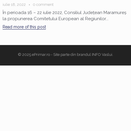
iulie 18, 2022
0 comment
În perioada 16 – 22 iulie 2022, Consiliul Județean Maramureș
la propunerea Comitetului European al Regiunilor...
Read more of this post
© 2025
ePrimar.ro
- Site parte din brandul
INFO Vaslui
.