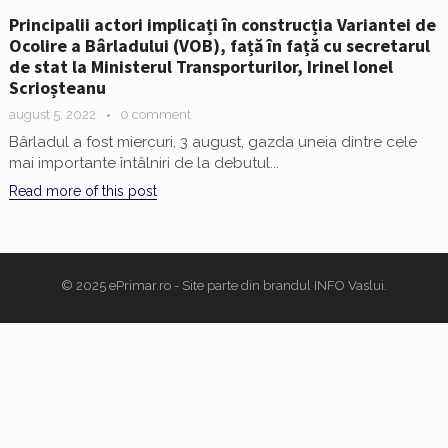
Principalii actori implicați în construcția Variantei de
Ocolire a Bârladului (VOB), față în față cu secretarul
de stat la Ministerul Transporturilor, Irinel Ionel
Scrioșteanu
august 5, 2022
0 comment
Bârladul a fost miercuri, 3 august, gazda uneia dintre cele
mai importante întâlniri de la debutul...
Read more of this post
© 2025
ePrimar.ro
- Site parte din brandul
INFO Vaslui
.