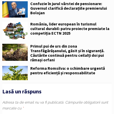
Confuzie în jurul vârstei de pensionare:
Guvernul clarifică declarațiile premierului
Bolojan
România, lider european în turismul
cultural durabil: patru proiecte premiate la
competiția ECTN 2025
Primul pui de urs din zona
Transfăgărășanului, găsit și în siguranță.
Căutările continuă pentru ceilalți doi pui
rămași orfani
Reforma Romsilva: o schimbare urgentă
pentru eficiență și responsabilitate
Lasă un răspuns
Adresa ta de email nu va fi publicată.
Câmpurile obligatorii sunt
marcate cu
*