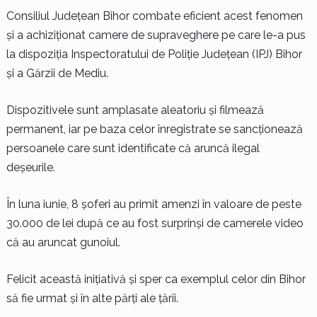
Consiliul Județean Bihor combate eficient acest fenomen
și a achiziționat camere de supraveghere pe care le-a pus
la dispoziția Inspectoratului de Poliție Județean (IPJ) Bihor
și a Gărzii de Mediu.
Dispozitivele sunt amplasate aleatoriu și filmează
permanent, iar pe baza celor înregistrate se sancționează
persoanele care sunt identificate că aruncă ilegal
deșeurile.
În luna iunie, 8 șoferi au primit amenzi în valoare de peste
30.000 de lei după ce au fost surprinși de camerele video
că au aruncat gunoiul.
Felicit această inițiativă și sper ca exemplul celor din Bihor
să fie urmat și în alte părți ale țării.