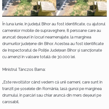
În luna iunie, în județul Bihor au fost identificate, cu ajutorul
camerelor mobile de supraveghere, 8 persoane care au
aruncat deșeuri în locuri neamenajate, la marginea
drumurilor județene din Bihor. Acestea au fost identificate
de Inspectoratul de Poliție Județean Bihor și sancționate
cu amenzi în valoare totală de 30.000 lei.
Ministrul Tánczos Barna:
„Este revoltător când vedem că unii oameni, care sunt în
tranzit pe șoselele din România, lasă gunoi pe marginea
drumului, în parcări sau chiar aruncă din mers deșeuri pe
carosabil.