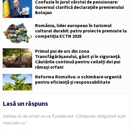
Confuzie în jurul vârstei de pensionare:
Guvernul clarifică declarațiile premierului
Bolojan
România, lider european în turismul
cultural durabil: patru proiecte premiate la
competiția ECTN 2025
Primul pui de urs din zona
Transfăgărășanului, găsit și în siguranță.
Căutările continuă pentru ceilalți doi pui
rămași orfani
Reforma Romsilva: o schimbare urgentă
pentru eficiență și responsabilitate
Lasă un răspuns
Adresa ta de email nu va fi publicată.
Câmpurile obligatorii sunt
marcate cu
*