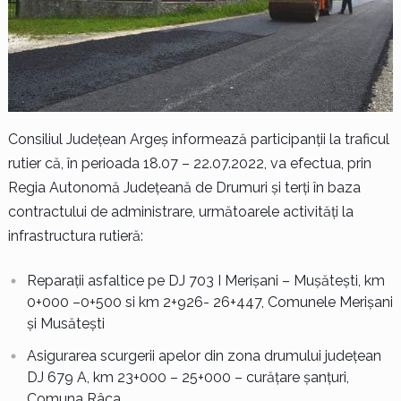
Consiliul Județean Argeș informează participanții la traficul
rutier că, în perioada 18.07 – 22.07.2022, va efectua, prin
Regia Autonomă Județeană de Drumuri și terți în baza
contractului de administrare, următoarele activități la
infrastructura rutieră:
Reparații asfaltice pe DJ 703 I Merișani – Mușătești, km
0+000 –0+500 si km 2+926- 26+447, Comunele Merișani
și Musătești
Asigurarea scurgerii apelor din zona drumului județean
DJ 679 A, km 23+000 – 25+000 – curățare șanțuri,
Comuna Râca