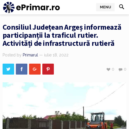
MENU
Consiliul Județean Argeș informează
participanții la traficul rutier.
Activități de infrastructură rutieră
Posted by
Primarul
— iulie 18, 2022
0
0