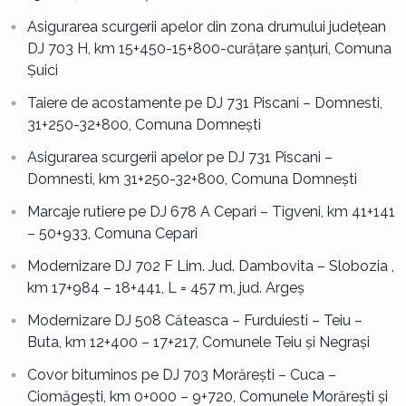
Asigurarea scurgerii apelor din zona drumului județean
DJ 703 H, km 15+450-15+800-curățare șanțuri, Comuna
Șuici
Taiere de acostamente pe DJ 731 Piscani – Domnesti,
31+250-32+800, Comuna Domnești
Asigurarea scurgerii apelor pe DJ 731 Piscani –
Domnesti, km 31+250-32+800, Comuna Domnești
Marcaje rutiere pe DJ 678 A Cepari – Tigveni, km 41+141
– 50+933, Comuna Cepari
Modernizare DJ 702 F Lim. Jud. Dambovita – Slobozia ,
km 17+984 – 18+441, L = 457 m, jud. Argeș
Modernizare DJ 508 Căteasca – Furduiesti – Teiu –
Buta, km 12+400 – 17+217, Comunele Teiu și Negrași
Covor bituminos pe DJ 703 Morărești – Cuca –
Ciomăgești, km 0+000 – 9+720, Comunele Morărești și