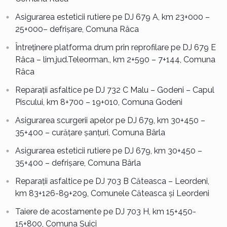
Asigurarea esteticii rutiere pe DJ 679 A, km 23+000 –
25+000– defrișare, Comuna Râca
Întreținere platforma drum prin reprofilare pe DJ 679 E
Râca – lim.jud.Teleorman., km 2+590 – 7+144, Comuna
Râca
Reparații asfaltice pe DJ 732 C Malu – Godeni – Capul
Piscului, km 8+700 – 19+010, Comuna Godeni
Asigurarea scurgerii apelor pe DJ 679, km 30+450 –
35+400 – curățare șanțuri, Comuna Bârla
Asigurarea esteticii rutiere pe DJ 679, km 30+450 –
35+400 – defrișare, Comuna Bârla
Reparații asfaltice pe DJ 703 B Căteasca – Leordeni,
km 83+126-89+209, Comunele Căteasca și Leordeni
Taiere de acostamente pe DJ 703 H, km 15+450-
15+800, Comuna Șuici