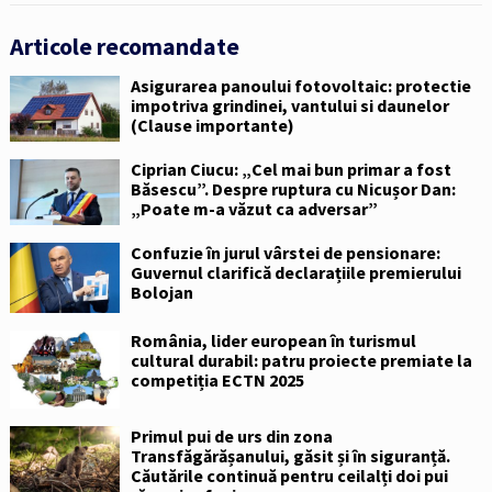
Articole recomandate
Asigurarea panoului fotovoltaic: protectie
impotriva grindinei, vantului si daunelor
(Clause importante)
Ciprian Ciucu: „Cel mai bun primar a fost
Băsescu”. Despre ruptura cu Nicușor Dan:
„Poate m-a văzut ca adversar”
Confuzie în jurul vârstei de pensionare:
Guvernul clarifică declarațiile premierului
Bolojan
România, lider european în turismul
cultural durabil: patru proiecte premiate la
competiția ECTN 2025
Primul pui de urs din zona
Transfăgărășanului, găsit și în siguranță.
Căutările continuă pentru ceilalți doi pui