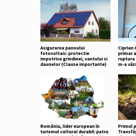
Asigurarea panoului
Ciprian 
fotovoltaic: protectie
primar a
impotriva grindinei, vantului si
ruptura
daunelor (Clause importante)
m-a văz
România, lider european în
Primul p
turismul cultural durabil: patru
Transfăg