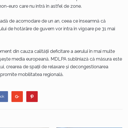
on-euro care nu intră în astfel de zone.
 perioadă de acomodare de un an, ceea ce înseamnă că
tului de hotărâre de guvern vor intra în vigoare pe 31 mai
ent din cauza calității deficitare a aerului în mai multe
ășește media europeană. MDLPA subliniază că măsura este
lui, crearea de spații de relaxare și decongestionarea
mpromite mobilitatea regională.
ook