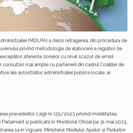
i Administrației (MDLPA) a decis retragerea, din procedura de
uvernului privind metodologia de elaborare a regulilor de
 excepțiilor aferente zonelor cu nivel scăzut de emisii
r consultări mai ample cu partenerii din cadrul Coaliției de
ive ale autorităților administrației publice locale, ai
icarea prevederilor Legii nr. 155/2023 privind mobilitatea
Parlament și publicată în Monitorul Oficial pe 31 mai 2023,
trarea sa în vigoare, Ministerul Mediului, Apelor și Pădurilor