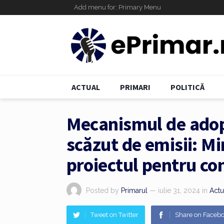
Add menu for: Primary Menu
ACTUAL
PRIMARI
POLITICĂ
Mecanismul de adopt
scăzut de emisii: Mi
proiectul pentru co
Posted by
Primarul
— iulie 31, 2024
in
Actu
Tweet on Twitter
Share on Faceb