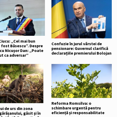
Ciucu: „Cel mai bun
Confuzie în jurul vârstei de
 fost Băsescu”. Despre
pensionare: Guvernul clarifică
 cu Nicușor Dan: „Poate
declarațiile premierului Bolojan
ut ca adversar”
Reforma Romsilva: o
schimbare urgentă pentru
ui de urs din zona
eficiență și responsabilitate
ărășanului, găsit și în