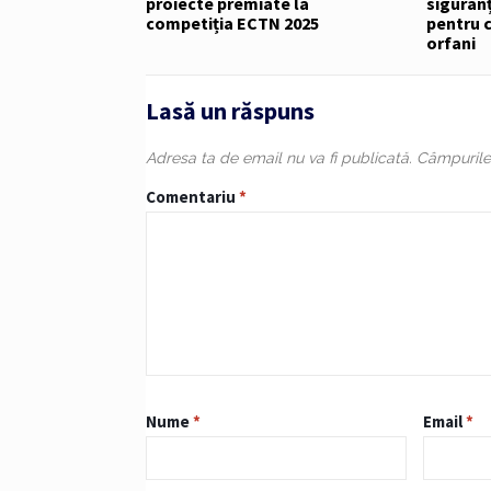
proiecte premiate la
siguranț
competiția ECTN 2025
pentru c
orfani
Lasă un răspuns
Adresa ta de email nu va fi publicată.
Câmpurile 
Comentariu
*
Nume
*
Email
*