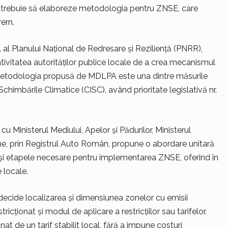
urii trebuie să elaboreze metodologia pentru ZNSE, care
ern.
al Planului Național de Redresare și Reziliență (PNRR),
ativitatea autorităților publice locale de a crea mecanismul
Metodologia propusă de MDLPA este una dintre măsurile
 Schimbările Climatice (CISC), având prioritate legislativă nr.
 Ministerul Mediului, Apelor și Pădurilor, Ministerul
erne, prin Registrul Auto Român, propune o abordare unitară
ile și etapele necesare pentru implementarea ZNSE, oferind în
e locale.
 decide localizarea și dimensiunea zonelor cu emisii
icționat și modul de aplicare a restricțiilor sau tarifelor.
nat de un tarif stabilit local, fără a impune costuri