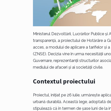
Ministerul Dezvoltării, Lucrărilor Publice ș
transparență, a proiectului de Hotărâre a G
acces, a modului de aplicare a tarifelor și a
(ZNSE). Decizia vine în urma necesității uno
Guvernare, reprezentanții structurilor asociat
mediului de afaceri și ai societății civile.
Contextul proiectului
Proiectul, inițiat pe 26 iulie, urmărește apl
urbană durabilă. Această lege, adoptată de 
stipulează că în termen de șase luni de la in