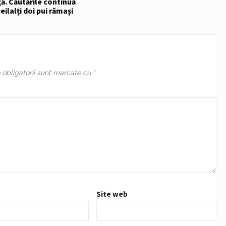
ă. Căutările continuă
eilalți doi pui rămași
obligatorii sunt marcate cu
*
Site web