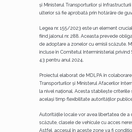
și Ministerul Transporturilor și Infrastruct
ulterior să fie aprobată prin hotărâre de guv
Legea nr. 155/2023 este un element crucial 
fiind jalonul nr. 288. Aceasta prevede oblig
de adoptare a zonelor cu emisii scăzute. 
incluse în Comitetul Interministerial privind
43 pentru anul 2024.
Proiectul elaborat de MDLPA în colaborare cu
Transporturilor și Ministerul Afacerilor Int
la nivel național. Acesta stabilește criteri
același timp flexibilitate autorităților public
Autoritățile locale vor avea libertatea de a
scăzute, clasele de vehicule cu acces nerestr
Astfel, accesul în aceste zone va fi condițio