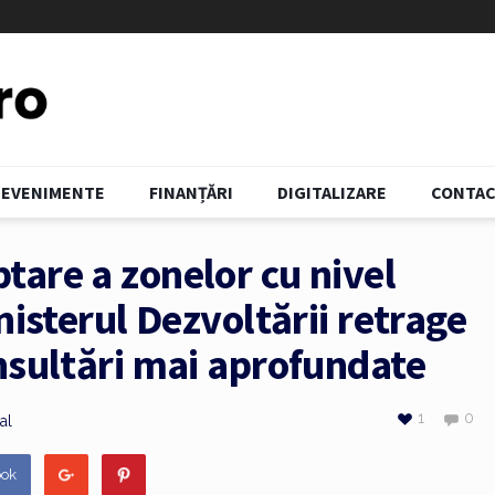
EVENIMENTE
FINANȚĂRI
DIGITALIZARE
CONTA
are a zonelor cu nivel
nisterul Dezvoltării retrage
nsultări mai aprofundate
1
0
al
ook