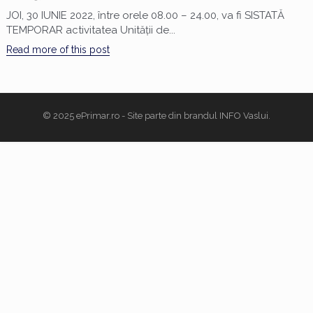
JOI, 30 IUNIE 2022, între orele 08.00 – 24.00, va fi SISTATĂ
TEMPORAR activitatea Unității de...
Read more of this post
© 2025
ePrimar.ro
- Site parte din brandul
INFO Vaslui
.