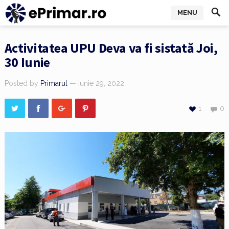
MENU
Activitatea UPU Deva va fi sistată Joi,
30 Iunie
Posted by
Primarul
— iunie 29, 2022
1
0