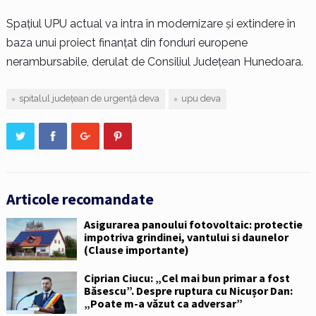
Spațiul UPU actual va intra în modernizare și extindere în
baza unui proiect finanțat din fonduri europene
nerambursabile, derulat de Consiliul Județean Hunedoara.
spitalul județean de urgență deva
upu deva
Articole recomandate
Asigurarea panoului fotovoltaic: protectie
impotriva grindinei, vantului si daunelor
(Clause importante)
Ciprian Ciucu: „Cel mai bun primar a fost
Băsescu”. Despre ruptura cu Nicușor Dan:
„Poate m-a văzut ca adversar”