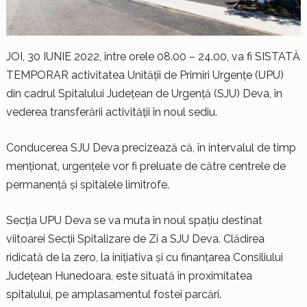
JOI, 30 IUNIE 2022, între orele 08.00 – 24.00, va fi SISTATĂ
TEMPORAR activitatea Unității de Primiri Urgențe (UPU)
din cadrul Spitalului Județean de Urgență (SJU) Deva, în
vederea transferării activității în noul sediu.
Conducerea SJU Deva precizează că, în intervalul de timp
menționat, urgențele vor fi preluate de către centrele de
permanență și spitalele limitrofe.
Secția UPU Deva se va muta în noul spațiu destinat
viitoarei Secții Spitalizare de Zi a SJU Deva. Clădirea
ridicată de la zero, la inițiativa și cu finanțarea Consiliului
Județean Hunedoara, este situată în proximitatea
spitalului, pe amplasamentul fostei parcări.