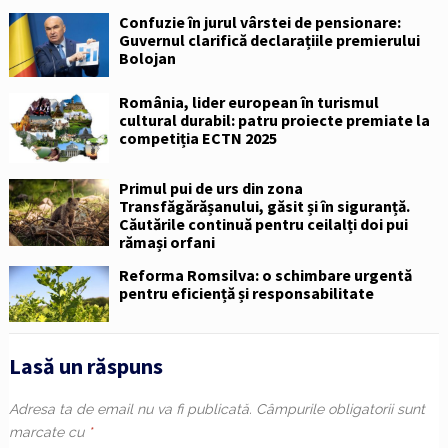
Confuzie în jurul vârstei de pensionare:
Guvernul clarifică declarațiile premierului
Bolojan
România, lider european în turismul
cultural durabil: patru proiecte premiate la
competiția ECTN 2025
Primul pui de urs din zona
Transfăgărășanului, găsit și în siguranță.
Căutările continuă pentru ceilalți doi pui
rămași orfani
Reforma Romsilva: o schimbare urgentă
pentru eficiență și responsabilitate
Lasă un răspuns
Adresa ta de email nu va fi publicată.
Câmpurile obligatorii sunt
marcate cu
*