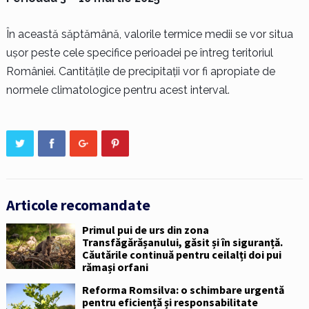
În această săptămână, valorile termice medii se vor situa
ușor peste cele specifice perioadei pe întreg teritoriul
României. Cantitățile de precipitații vor fi apropiate de
normele climatologice pentru acest interval.
Articole recomandate
Primul pui de urs din zona
Transfăgărășanului, găsit și în siguranță.
Căutările continuă pentru ceilalți doi pui
rămași orfani
Reforma Romsilva: o schimbare urgentă
pentru eficiență și responsabilitate