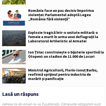
România face un pas decisiv împotriva
violenței: Parlamentul adoptă Legea
„România fără violență”
Explozie tragică într-o unitate militară: o
femeie a murit în urma unei deflagrații la
Laboratorul Artileristic al Armatei
Ion Țiriac construiește o bijuterie sportivă la
Otopeni: un stadion de 11.000 de Locuri
Ministrul Agriculturii, Florin-Ionuț Barbu,
reafirmă sprijinul pentru industria de
morărit și panificație
Lasă un răspuns
Adresa ta de email nu va fi publicată.
Câmpurile obligatorii sunt