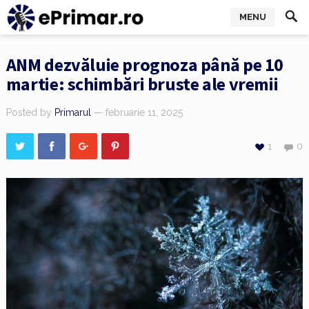
MENU
ANM dezvăluie prognoza până pe 10
martie: schimbări bruste ale vremii
Posted by
Primarul
— februarie 11, 2025
1
0