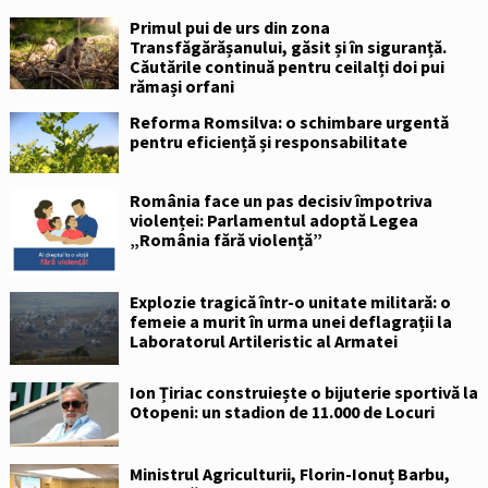
Primul pui de urs din zona
Transfăgărășanului, găsit și în siguranță.
Căutările continuă pentru ceilalți doi pui
rămași orfani
Reforma Romsilva: o schimbare urgentă
pentru eficiență și responsabilitate
România face un pas decisiv împotriva
violenței: Parlamentul adoptă Legea
„România fără violență”
Explozie tragică într-o unitate militară: o
femeie a murit în urma unei deflagrații la
Laboratorul Artileristic al Armatei
Ion Țiriac construiește o bijuterie sportivă la
Otopeni: un stadion de 11.000 de Locuri
Ministrul Agriculturii, Florin-Ionuț Barbu,