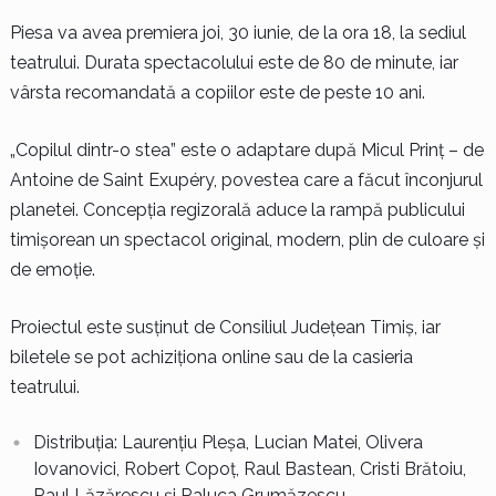
Piesa va avea premiera joi, 30 iunie, de la ora 18, la sediul
teatrului. Durata spectacolului este de 80 de minute, iar
vârsta recomandată a copiilor este de peste 10 ani.
„Copilul dintr-o stea” este o adaptare după Micul Prinț – de
Antoine de Saint Exupéry, povestea care a făcut înconjurul
planetei. Concepția regizorală aduce la rampă publicului
timișorean un spectacol original, modern, plin de culoare și
de emoție.
Proiectul este susținut de Consiliul Județean Timiș, iar
biletele se pot achiziționa online sau de la casieria
teatrului.
Distribuția: Laurențiu Pleșa, Lucian Matei, Olivera
Iovanovici, Robert Copoț, Raul Bastean, Cristi Brătoiu,
Raul Lăzărescu și Raluca Grumăzescu.