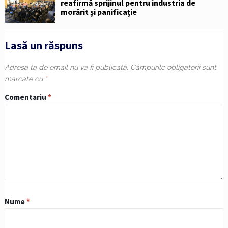
reafirmă sprijinul pentru industria de
morărit și panificație
Lasă un răspuns
Adresa ta de email nu va fi publicată.
Câmpurile obligatorii sunt
marcate cu
*
Comentariu
*
Nume
*