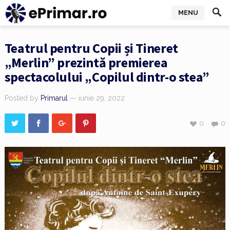
MENU
Teatrul pentru Copii și Tineret
„Merlin” prezintă premierea
spectacolului „Copilul dintr-o stea”
Posted by
Primarul
— iunie 29, 2022
0
0